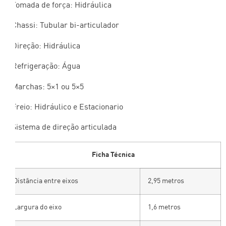
– Tomada de força: Hidráulica
– Chassi: Tubular bi-articulador
– Direção: Hidráulica
– Refrigeração: Água
– Marchas: 5×1 ou 5×5
– Freio: Hidráulico e Estacionario
– Sistema de direção articulada
Ficha Técnica
Distância entre eixos
2,95 metros
Largura do eixo
1,6 metros