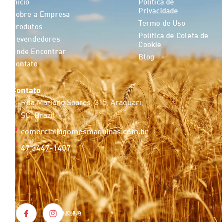
Início
Política de
Privacidade
Sobre a Empresa
Termo de Uso
Produtos
Política de Coleta de
Revendedores
Cookie
Onde Encontrar
Blog
Contato
Contato
Rua Mariano Soares, 315, Araquari,
SC, Brazil
comercial@gomesmaquinas.com.br
47 3447-1407