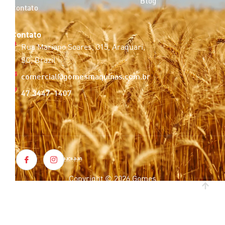
Blog
Contato
Contato
Rua Mariano Soares, 315, Araquari,
SC, Brazil
comercial@gomesmaquinas.com.br
47 3447-1407
Copyright © 2026 Gomes
Máquinas. Todos os
direitos reservados.