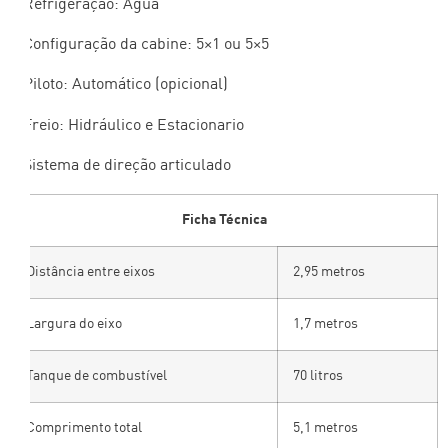
– Refrigeração: Água
– Configuração da cabine: 5×1 ou 5×5
– Piloto: Automático (opicional)
– Freio: Hidráulico e Estacionario
– Sistema de direção articulado
Ficha Técnica
Distância entre eixos
2,95 metros
Largura do eixo
1,7 metros
Tanque de combustível
70 litros
Comprimento total
5,1 metros